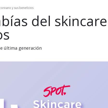
 coreano y sus beneficios
bías del skincar
os
de última generación