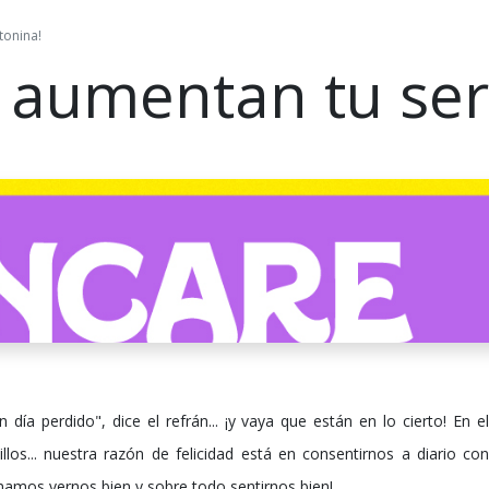
tonina!
e aumentan tu ser
un día perdido", dice el refrán... ¡y vaya que están en lo cierto! En 
los... nuestra razón de felicidad está en consentirnos a diario c
mamos vernos bien y sobre todo sentirnos bien!