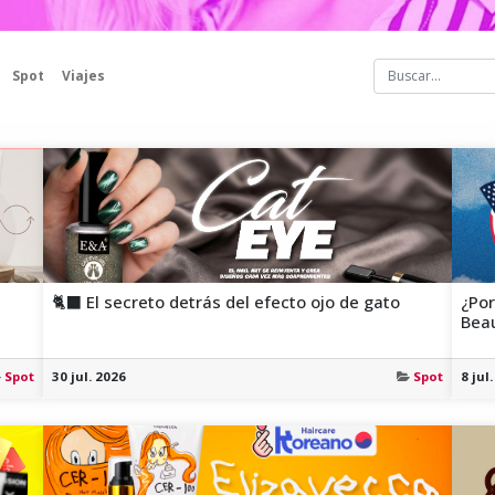
Spot
Viajes
🐈‍⬛ El secreto detrás del efecto ojo de gato
¿Por
Bea
Spot
30 jul. 2026
Spot
8 jul