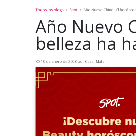
Todos los blogs
Spot
Año Nuevo Chino: ¡El horóscop
Año Nuevo Ch
belleza ha h
10 de enero de 2023
por
Cesar Mata