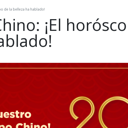
o de la belleza ha hablado!
ino: ¡El horósco
ablado!