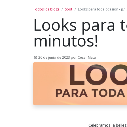
Todos los blogs
Spot
Looks para toda ocasión - ¡En
Looks para t
minutos!
26 de junio de 2023
por
Cesar Mata
Celebramos la bellez